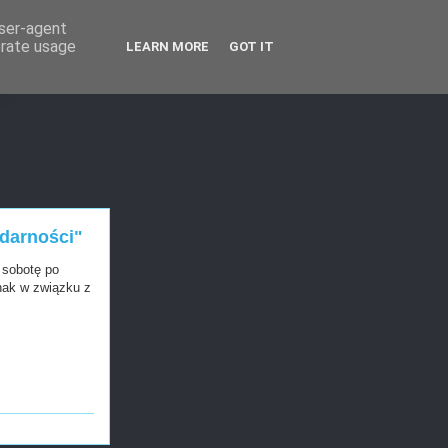
user-agent
erate usage
LEARN MORE
GOT IT
T
idarności"
 sobotę po
nak w związku z