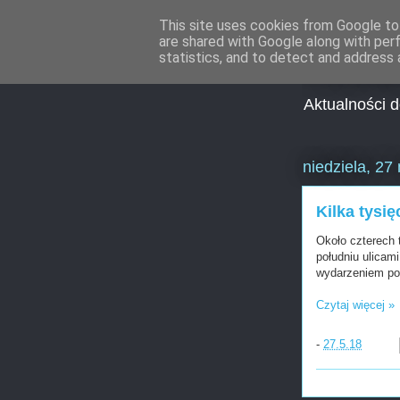
This site uses cookies from Google to 
are shared with Google along with per
Aktua
statistics, and to detect and address 
Aktualności 
niedziela, 27
Kilka tysi
Około czterech 
południu ulicam
wydarzeniem pol
Czytaj więcej »
-
27.5.18