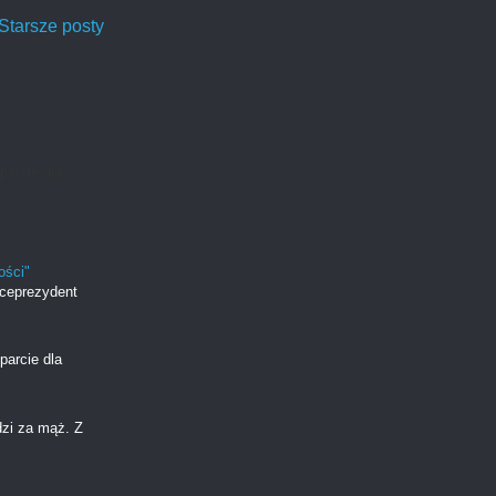
Starsze posty
parcie dla
ości"
iceprezydent
parcie dla
dzi za mąż. Z