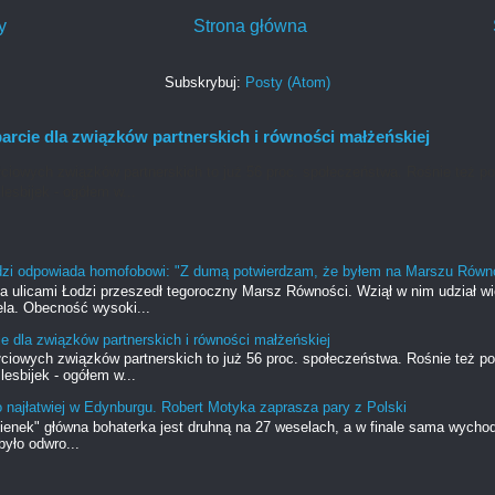
y
Strona główna
Subskrybuj:
Posty (Atom)
rcie dla związków partnerskich i równości małżeńskiej
ciowych związków partnerskich to już 56 proc. społeczeństwa. Rośnie też po
lesbijek - ogółem w...
dzi odpowiada homofobowi: "Z dumą potwierdzam, że byłem na Marszu Równ
ia ulicami Łodzi przeszedł tegoroczny Marsz Równości. Wziął w nim udział w
la. Obecność wysoki...
e dla związków partnerskich i równości małżeńskiej
ciowych związków partnerskich to już 56 proc. społeczeństwa. Rośnie też po
lesbijek - ogółem w...
o najłatwiej w Edynburgu. Robert Motyka zaprasza pary z Polski
ienek" główna bohaterka jest druhną na 27 weselach, a w finale sama wycho
yło odwro...