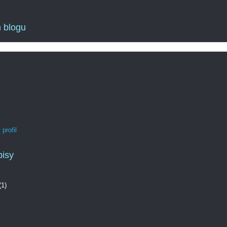
 blogu
profil
pisy
(1)