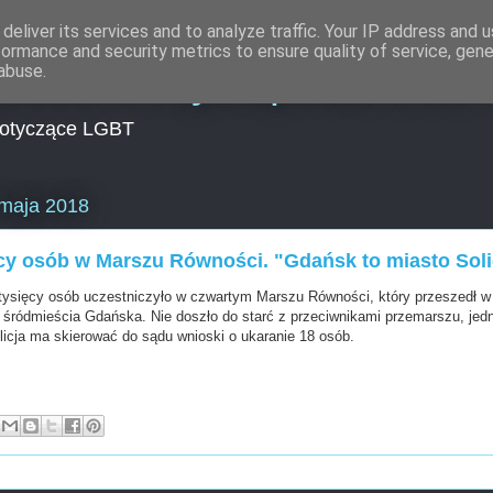
deliver its services and to analyze traffic. Your IP address and 
formance and security metrics to ensure quality of service, gen
lności Encyklopedia LGB
abuse.
dotyczące LGBT
 maja 2018
ęcy osób w Marszu Równości. "Gdańsk to miasto Sol
tysięcy osób uczestniczyło w czwartym Marszu Równości, który przeszedł w
i śródmieścia Gdańska. Nie doszło do starć z przeciwnikami przemarszu, jed
icja ma skierować do sądu wnioski o ukaranie 18 osób.