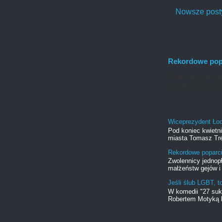
Nowsze post
Rekordowe popa
Zwolennicy jednopł
małżeństw gejów i 
Wiceprezydent Ło
Pod koniec kwietn
miasta Tomasz Tre
Rekordowe poparci
Zwolennicy jednopł
małżeństw gejów i 
Jeśli ślub LGBT, t
W komedii "27 suk
Robertem Motyką b