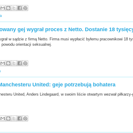
ia
wany gej wygrał proces z Netto. Dostanie 18 tysięcy
ygrał w sądzie z firmą Netto. Firma musi wypłacić byłemu pracownikowi 18 tys
 powodu orientacji seksualnej.
a
anchesteru United: geje potrzebują bohatera
steru United, Anders Lindegaard, w swoim liście otwartym wezwał piłkarzy-