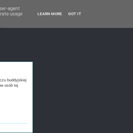
user-agent
erate usage
LEARN MORE
GOT IT
T
czu buddyjskiej
ów osób tej