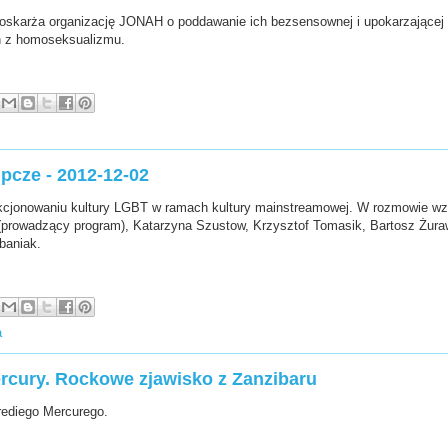
oskarża organizację JONAH o poddawanie ich bezsensownej i upokarzającej t
h z homoseksualizmu.
upcze - 2012-12-02
jonowaniu kultury LGBT w ramach kultury mainstreamowej. W rozmowie wzię
prowadzący program), Katarzyna Szustow, Krzysztof Tomasik, Bartosz Żura
baniak.
a
rcury. Rockowe zjawisko z Zanzibaru
Frediego Mercurego.