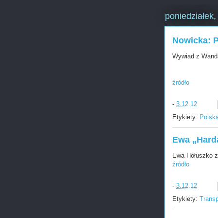
poniedziałek,
Nowicka: 
Wywiad z Wandą
źródło
-
3.12.12
Etykiety:
Polsk
Ewa „Harda
Ewa Hołuszko z 
źródło
-
3.12.12
Etykiety:
Trans