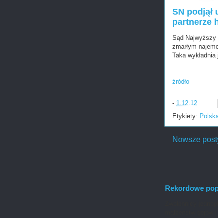
SN podjął 
partnerze
Sąd Najwyższy o
zmarłym najemcą
Taka wykładnia 
źródło
-
1.12.12
Etykiety:
Polsk
Nowsze post
Rekordowe popa
Zwolennicy jednopł
małżeństw gejów i 