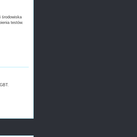
i środowiska
bienia testów.
LGBT.