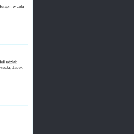
erapii, w celu
li udział:
wiecki, Jacek