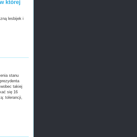
w której
zną lesbijek i
enia stanu
 prezydenta
wobec takiej
tkać się 16
: tolerancji,