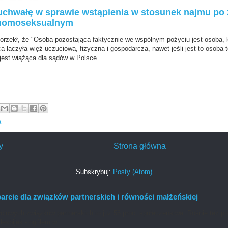
uchwałę w sprawie wstąpienia w stosunek najmu po
 homoseksualnym
rzekł, że "Osobą pozostającą faktycznie we wspólnym pożyciu jest osoba, 
 łączyła więź uczuciowa, fizyczna i gospodarcza, nawet jeśli jest to osoba te
jest wiążąca dla sądów w Polsce.
a
y
Strona główna
Subskrybuj:
Posty (Atom)
rcie dla związków partnerskich i równości małżeńskiej
ciowych związków partnerskich to już 56 proc. społeczeństwa. Rośnie też po
lesbijek - ogółem w...