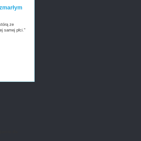
 zmarłym
którą ze
j samej płci."
parcie dla