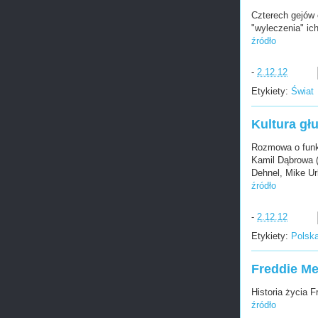
Czterech gejów 
"wyleczenia" ic
źródło
-
2.12.12
Etykiety:
Świat
Kultura gł
Rozmowa o funkc
Kamil Dąbrowa (
Dehnel, Mike Ur
źródło
-
2.12.12
Etykiety:
Polsk
Freddie Me
Historia życia 
źródło