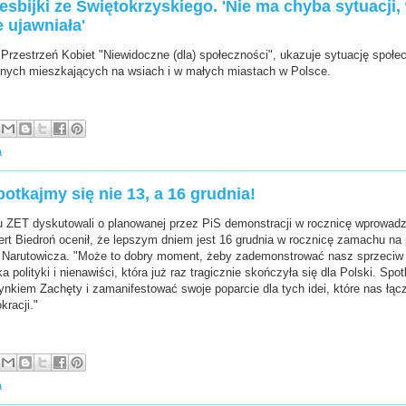
esbijki ze Świętokrzyskiego. 'Nie ma chyba sytuacji, 
 ujawniała'
 Przestrzeń Kobiet "Niewidoczne (dla) społeczności", ukazuje sytuację społec
lnych mieszkających na wsiach i w małych miastach w Polsce.
a
otkajmy się nie 13, a 16 grudnia!
u ZET dyskutowali o planowanej przez PiS demonstracji w rocznicę wprowadz
rt Biedroń ocenił, że lepszym dniem jest 16 grudnia w rocznicę zamachu na
a Narutowicza. "Może to dobry moment, żeby zademonstrować nasz sprzeciw 
yka polityki i nienawiści, która już raz tragicznie skończyła się dla Polski. Spo
nkiem Zachęty i zamanifestować swoje poparcie dla tych idei, które nas łączą
racji."
a