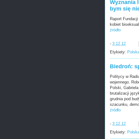
Wyznania l
bym się nie
Raport Fundacji
kobiet biseksua
źródło
-
3.12.12
Etykiety:
Polsk
Biedroń: sp
Politycy w Radi
wojennego. Robe
Polski, Gabriel
brutalizacji jęz
grudnia pod budy
szacunku, demok
źródło
-
3.12.12
Etykiety:
Polsk