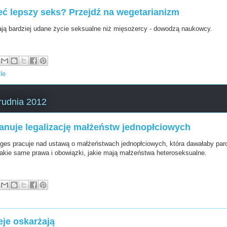
ć lepszy seks? Przejdź na wegetarianizm
ją bardziej udane życie seksualne niż mięsożercy - dowodzą naukowcy.
yle
grudnia 2012
anuje legalizację małżeństw jednopłciowych
ges pracuje nad ustawą o małżeństwach jednopłciowych, która dawałaby pa
akie same prawa i obowiązki, jakie mają małżeństwa heteroseksualne.
eje oskarżają