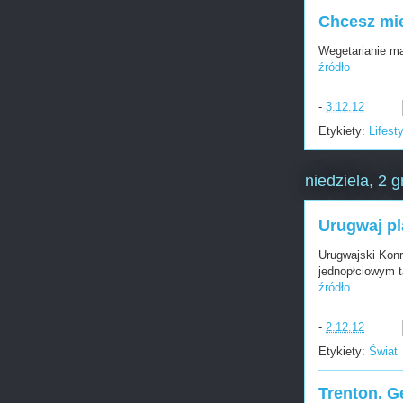
Chcesz mie
Wegetarianie ma
źródło
-
3.12.12
Etykiety:
Lifest
niedziela, 2 
Urugwaj pl
Urugwajski Konr
jednopłciowym t
źródło
-
2.12.12
Etykiety:
Świat
Trenton. G