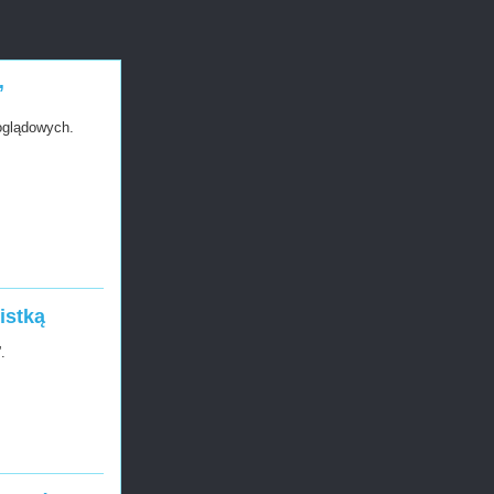
”
oglądowych.
istką
.