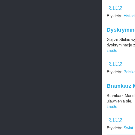
-
2.12.12
Etykiety:
Histor
Dyskrymino
Gej ze Słubic w
dyskryminację z
źródło
-
2.12.12
Etykiety:
Polsk
Bramkarz M
Bramkarz Manche
ujawnienia się.
źródło
-
2.12.12
Etykiety:
Świat