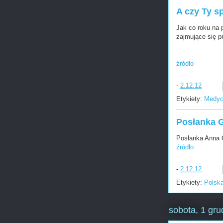
A czy Ty s
Jak co roku na 
zajmujące się pr
źródło
-
2.12.12
Etykiety:
Medyc
Posłanka G
Posłanka Anna 
źródło
-
2.12.12
Etykiety:
Polsk
sobota, 1 gru