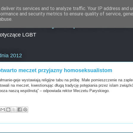
deliver its services and to analyze traffic. Your IP address and 
formance and security metrics to ensure quality of service, gen
lności Encyklopedia LGB
abuse.
dotyczące LGBT
dnia 2012
otwarto meczet przyjazny homoseksualistom
manie-geje wystawiają religijne tabu na próbę. Małe pomieszczenie na zaple
towali na meczet, kwestionując długą tradycję potępiania przez islam związk
 poza naszą wspólnotą” – odpowiada rektor Meczetu Paryskiego.