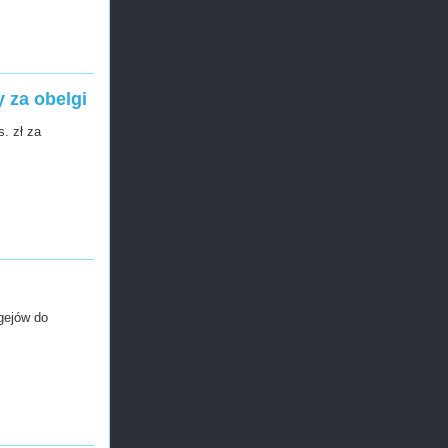
 za obelgi
. zł za
gejów do