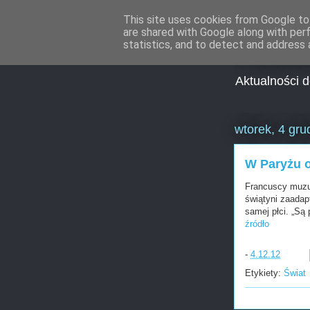
This site uses cookies from Google to 
are shared with Google along with per
Aktua
statistics, and to detect and address 
Aktualności 
wtorek, 4 gru
W Paryżu 
Francuscy muzuł
świątyni zaadap
samej płci. „Są
źródło
-
4.12.12
Etykiety:
Świat