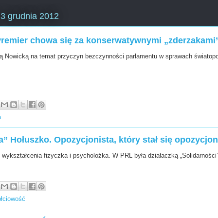
 3 grudnia 2012
Premier chowa się za konserwatywnymi „zderzakami
 Nowicką na temat przyczyn bezczynności parlamentu w sprawach światop
a
” Hołuszko. Opozycjonista, który stał się opozycjon
wykształcenia fizyczka i psycholożka. W PRL była działaczką „Solidarności”
płciowość