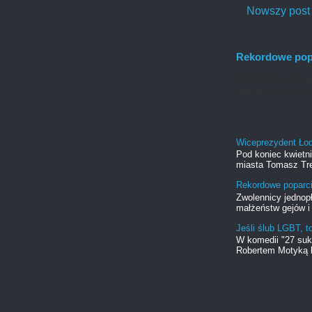
Nowszy post
Rekordowe popa
Zwolennicy jednopł
małżeństw gejów i 
Wiceprezydent Ło
Pod koniec kwietn
miasta Tomasz Tre
Rekordowe poparci
Zwolennicy jednopł
małżeństw gejów i 
Jeśli ślub LGBT, t
W komedii "27 suk
Robertem Motyką b