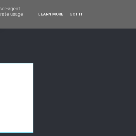
user-agent
erate usage
LEARN MORE
GOT IT
T