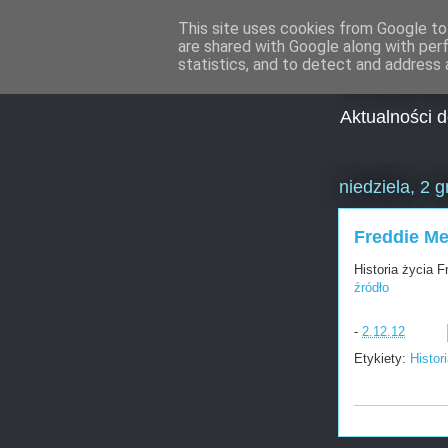
This site uses cookies from Google to 
are shared with Google along with per
Aktua
statistics, and to detect and address 
Aktualności 
niedziela, 2 
Freddie Me
Historia życia 
źródło
-
2.12.12
Etykiety:
Histor