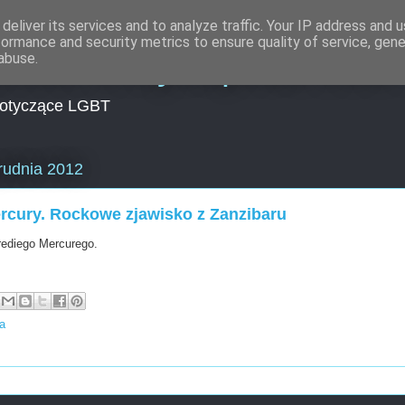
deliver its services and to analyze traffic. Your IP address and 
formance and security metrics to ensure quality of service, gen
lności Encyklopedia LGB
abuse.
dotyczące LGBT
grudnia 2012
rcury. Rockowe zjawisko z Zanzibaru
Frediego Mercurego.
ia