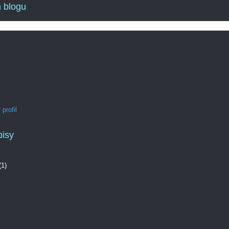
 blogu
profil
pisy
(1)