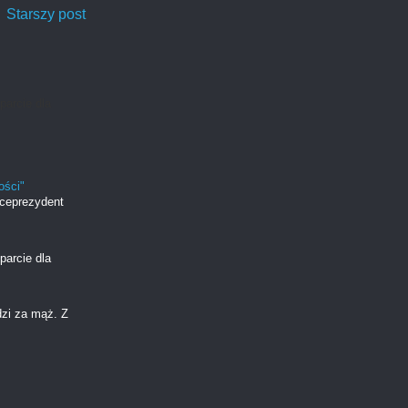
Starszy post
parcie dla
ości"
iceprezydent
parcie dla
dzi za mąż. Z