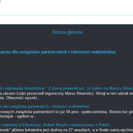
a
Strona główna
rcie dla związków partnerskich i równości małżeńskiej
ciowych związków partnerskich to już 56 proc. społeczeństwa. Rośnie też po
lesbijek - ogółem w...
dzi odpowiada homofobowi: "Z dumą potwierdzam, że byłem na Marszu Równ
ia ulicami Łodzi przeszedł tegoroczny Marsz Równości. Wziął w nim udział w
la. Obecność wysoki...
e dla związków partnerskich i równości małżeńskiej
ciowych związków partnerskich to już 56 proc. społeczeństwa. Rośnie też po
lesbijek - ogółem w...
o najłatwiej w Edynburgu. Robert Motyka zaprasza pary z Polski
ienek" główna bohaterka jest druhną na 27 weselach, a w finale sama wycho