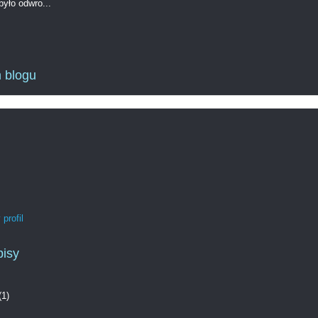
yło odwro...
 blogu
profil
pisy
(1)