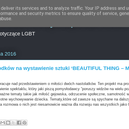
deliver its services and to analyze traffic. Your IP address and 
formance and security metrics to ensure quality of service, gen
lności Encyklopedia LGB
abuse.
dotyczące LGBT
pca 2016
rodków na wystawienie sztuki ‘BEAUTIFUL THING – 
racuje nad przedstawieniem o miłości dwóch nastolatków. Ten projekt ma pros
ienie spektaklu, który jaki piszą pomysłodawcy ”poruszy widzów na wielu p
ważne tematy takie jak miłość gejowska, odrzucenie społeczne, samotność
motne wychowywanie dziecka. Tematy,które od zawsze są spychane na dalszy
a rozmowa o nich jest niesamowicie ważna dla rozwoju nas wszystkich jako lu