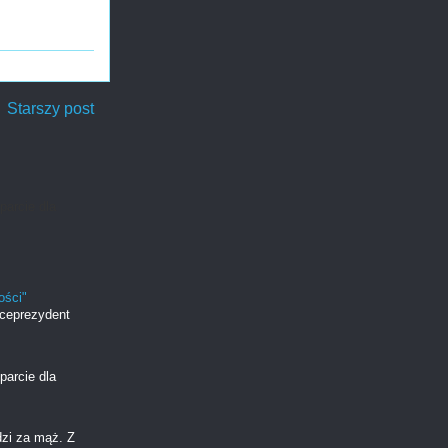
Starszy post
parcie dla
ości"
iceprezydent
parcie dla
dzi za mąż. Z