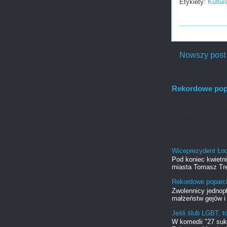
Etykiety:
Kultur
Nowszy post
Rekordowe popa
Zwolennicy jednopł
małżeństw gejów i 
Wiceprezydent Ło
Pod koniec kwietn
miasta Tomasz Tre
Rekordowe poparci
Zwolennicy jednopł
małżeństw gejów i 
Jeśli ślub LGBT, t
W komedii "27 suk