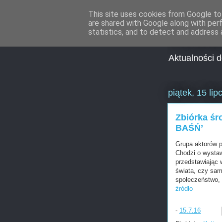
This site uses cookies from Google to 
are shared with Google along with per
Aktua
statistics, and to detect and address 
Aktualności 
piątek, 15 li
Zbiórka ś
BAŚŃ’
Grupa aktorów p
Chodzi o wystaw
przedstawiając 
świata, czy sa
społeczeństwo, 
źródło
-
15.7.16