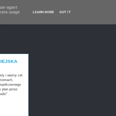
user-agent
erate usage
LEARN MORE
GOT IT
T
MIEJSKA
ty i ważny cel.
oziomach,
 współczesnego
 plan przez
dzi” .