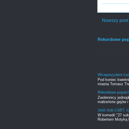
Nowszy post
Rekordowe popa
Zwolennicy jednopł
małżeństw gejów i 
Wiceprezydent Ło
Pod koniec kwietn
miasta Tomasz Tre
Rekordowe poparci
Zwolennicy jednopł
małżeństw gejów i 
Jeśli ślub LGBT, t
W komedii "27 suk
Robertem Motyką b