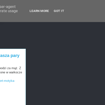
user-agent
erate usage
LEARN MORE
GOT IT
T
rasza pary
hodzi za mąż. Z
cione w warkocze
ert-motyka-