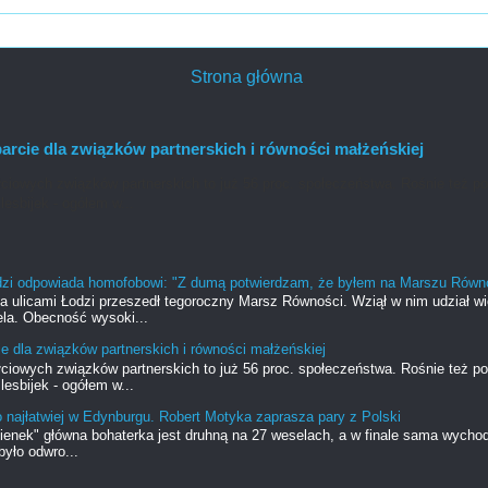
Strona główna
rcie dla związków partnerskich i równości małżeńskiej
ciowych związków partnerskich to już 56 proc. społeczeństwa. Rośnie też po
lesbijek - ogółem w...
dzi odpowiada homofobowi: "Z dumą potwierdzam, że byłem na Marszu Równ
ia ulicami Łodzi przeszedł tegoroczny Marsz Równości. Wziął w nim udział w
la. Obecność wysoki...
e dla związków partnerskich i równości małżeńskiej
ciowych związków partnerskich to już 56 proc. społeczeństwa. Rośnie też po
lesbijek - ogółem w...
o najłatwiej w Edynburgu. Robert Motyka zaprasza pary z Polski
ienek" główna bohaterka jest druhną na 27 weselach, a w finale sama wycho
yło odwro...