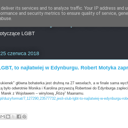
deliver its services and to analyze traffic. Your IP address and 
formance and security metrics to ensure quality of service, gen
lności Encyklopedia LGB
abuse.
dotyczące LGBT
, 25 czerwca 2018
 LGBT, to najłatwiej w Edynburgu. Robert Motyka zap
ukienek" główna bohaterka jest druhną na 27 weselach, a w finale sama wyc
 było odwrotnie Monika i Karolina przywożą Robertowi do Edynburga zaple
a. Marek z Wojsławem – winylową „Różę” Maanamu.
pl/duzyformat/7,127290,23577732,jesli-slub-lgbt-to-najlatwiej-w-edynburgu-rob