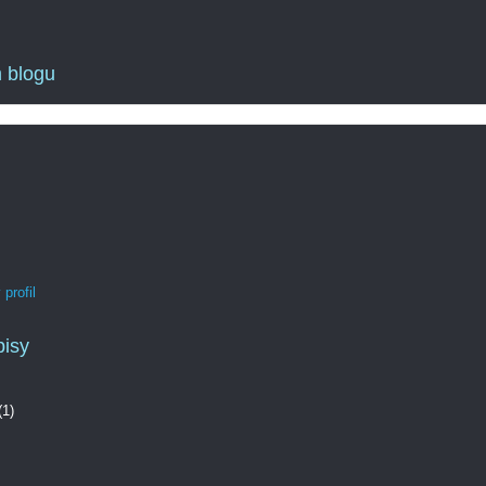
 blogu
profil
pisy
(1)