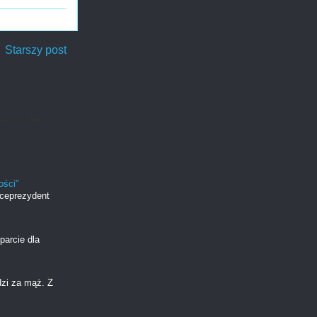
Starszy post
parcie dla
ości"
iceprezydent
parcie dla
dzi za mąż. Z