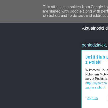
This site uses cookies from Google to 
are shared with Google along with per
Aktua
statistics, and to detect and address 
Aktualności 
poniedziałek
Jeśli ślub
z Polski
W komedii "27 s
Robertem Motyką
sery z Podlasi
http://wyborcza.
zaprasza.html
-
25.6.18